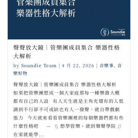
聲聲放大鏡｜管樂團成員集合 樂器性格
大解析
by
Soundie Team
|
4 月 22, 2026
|
音樂事
,
音
樂好物
聲聲放大鏡｜管樂團成員集合 樂器性格大解析⠀
如果把管樂團想成一個大家庭那每一種樂器大概
都有自己的人設⠀有人天生就是主角光環有的人低
調到不行卻不可或缺也有人一發聲，就自帶戲劇
張力⠀今天就來看看管樂團裡的每個樂器們都有些
什麼性格吧⠀⠀—⠀\\ 想學管樂・就到聲聲學院 //
在家就能學...