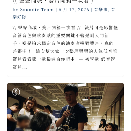
\\ 聲聲商城・簧片開箱一次看 /
by
Soundie Team
|
6 月 17, 2026
|
音樂事
,
音
樂好物
\\ 聲聲商城・簧片開箱一次看 //⠀簧片可是影響低
音管音色與吹奏感的重要關鍵不管是剛入門新
手，還是追求穩定音色的演奏者選對簧片，真的
差很多！⠀這次幫大家一次整理聲聲的人氣低音管
簧片看看哪一款最適合你吧⬇⠀— 初學款 低音管
簧片...