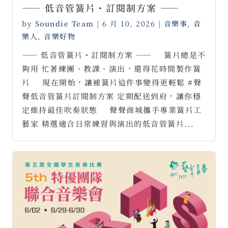
—— 低音管簧片・訂閱制方案 ——
by
Soundie Team
|
6 月 10, 2026
|
音樂事
,
音
樂人
,
音樂好物
—— 低音管簧片・訂閱制方案 —— ⠀ 簧片總是不
夠用 忙著練團、教課、演出，還得花時間製作簧
片 ⠀ 現在開始，讓補簧片這件事變得更輕鬆 #聲
聲低音管簧片訂閱制方案 定期配送到府，讓你穩
定維持最佳吹奏狀態 ⠀ 聲聲商城攜手專業簧片工
藝家 精選適合日常練習與演出的低音管簧片...