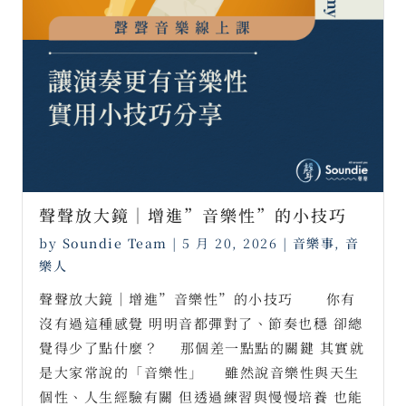
聲聲放大鏡｜增進”音樂性”的小技巧
by
Soundie Team
|
5 月 20, 2026
|
音樂事
,
音
樂人
聲聲放大鏡｜增進”音樂性”的小技巧 ⠀⠀ 你有
沒有過這種感覺 明明音都彈對了、節奏也穩 卻總
覺得少了點什麼？ ⠀ 那個差一點點的關鍵 其實就
是大家常說的「音樂性」 ⠀ 雖然說音樂性與天生
個性、人生經驗有關 但透過練習與慢慢培養 也能