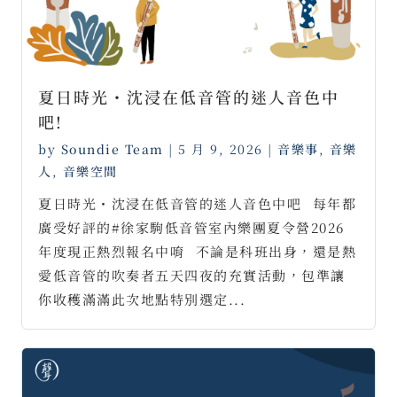
夏日時光・沈浸在低音管的迷人音色中
吧!
by
Soundie Team
|
5 月 9, 2026
|
音樂事
,
音樂
人
,
音樂空間
夏日時光・沈浸在低音管的迷人音色中吧⠀每年都
廣受好評的#徐家駒低音管室內樂團夏令營2026
年度現正熱烈報名中唷⠀不論是科班出身，還是熱
愛低音管的吹奏者五天四夜的充實活動，包準讓
你收穫滿滿此次地點特別選定...