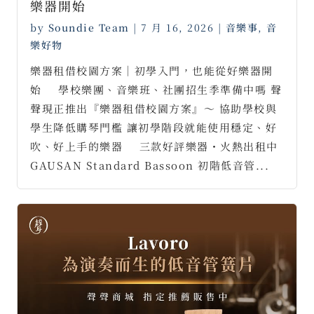
樂器開始
by
Soundie Team
|
7 月 16, 2026
|
音樂事
,
音
樂好物
樂器租借校園方案｜初學入門，也能從好樂器開
始 ⠀ 學校樂團、音樂班、社團招生季準備中嗎 聲
聲現正推出『樂器租借校園方案』～ 協助學校與
學生降低購琴門檻 讓初學階段就能使用穩定、好
吹、好上手的樂器 ⠀ 三款好評樂器・火熱出租中
GAUSAN Standard Bassoon 初階低音管...