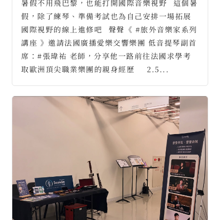
暑假不用飛巴黎，也能打開國際音樂視野⠀這個暑
假，除了練琴、準備考試也為自己安排一場拓展
國際視野的線上進修吧⠀聲聲《 #旅外音樂家系列
講座 》邀請法國廣播愛樂交響樂團 低音提琴副首
席：#張瑋祐 老師，分享他一路前往法國求學考
取歐洲頂尖職業樂團的親身經歷⠀⠀2.5...