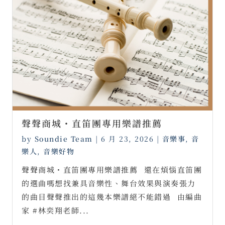
聲聲商城・直笛團專用樂譜推薦 ⠀
by
Soundie Team
|
6 月 23, 2026
|
音樂事
,
音
樂人
,
音樂好物
聲聲商城・直笛團專用樂譜推薦⠀還在煩惱直笛團
的選曲嗎想找兼具音樂性、舞台效果與演奏張力
的曲目聲聲推出的這幾本樂譜絕不能錯過⠀由編曲
家 #林奕翔老師...