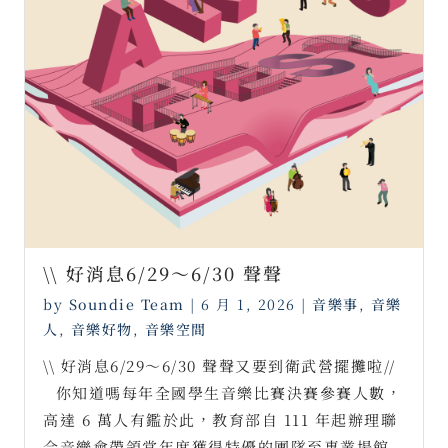
\\ 好消息6/29～6/30 聲聲
by
Soundie Team
|
6 月 1, 2026
|
音樂事
,
音樂
人
,
音樂好物
,
音樂空間
\\ 好消息6/29～6/30 聲聲又要到衛武營擺攤啦//
⠀你知道嗎每年全國學生音樂比賽決賽參賽人數，
高達 6 萬人有鑑於此，教育部自 111 年起辦理聯
合音樂會帶領當年度獲得特優的團隊至專業場館