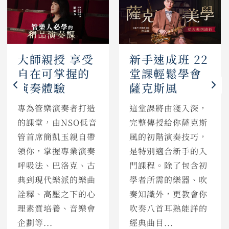
大師親授 享受
新手速成班 22
自在可掌握的
堂課輕鬆學會
演奏體驗
薩克斯風
專為管樂演奏者打造
這堂課將由淺入深，
的課堂，由NSO低音
完整傳授給你薩克斯
管首席簡凱玉親自帶
風的初階演奏技巧，
領你，掌握專業演奏
是特別適合新手的入
呼吸法、巴洛克、古
門課程。除了包含初
典到現代樂派的樂曲
學者所需的樂器、吹
詮釋、高壓之下的心
奏知識外，更教會你
理素質培養、音樂會
吹奏八首耳熟能詳的
企劃等...
經典曲目...