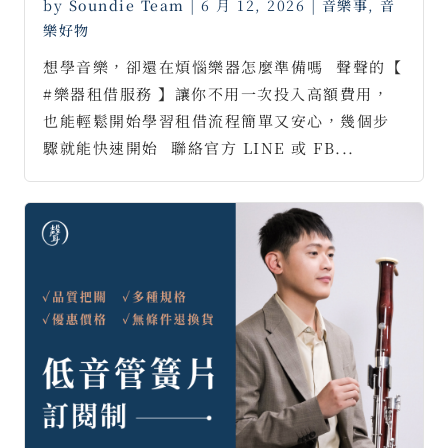
by
Soundie Team
|
6 月 12, 2026
|
音樂事
,
音
樂好物
想學音樂，卻還在煩惱樂器怎麼準備嗎⠀聲聲的【
#樂器租借服務 】讓你不用一次投入高額費用，
也能輕鬆開始學習租借流程簡單又安心，幾個步
驟就能快速開始⠀聯絡官方 LINE 或 FB...