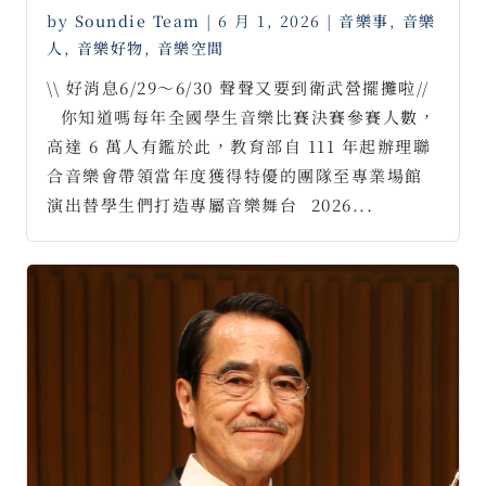
by
Soundie Team
|
6 月 1, 2026
|
音樂事
,
音樂
人
,
音樂好物
,
音樂空間
\\ 好消息6/29～6/30 聲聲又要到衛武營擺攤啦//
⠀你知道嗎每年全國學生音樂比賽決賽參賽人數，
高達 6 萬人有鑑於此，教育部自 111 年起辦理聯
合音樂會帶領當年度獲得特優的團隊至專業場館
演出替學生們打造專屬音樂舞台⠀2026...