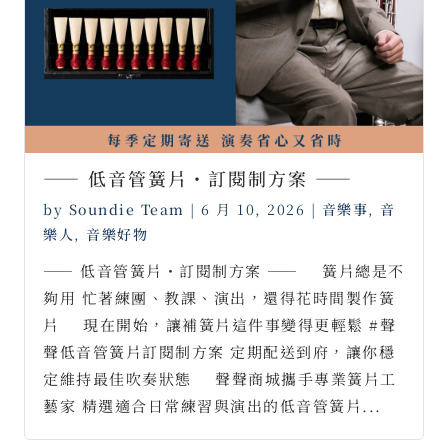
—— 低音管簧片・訂閱制方案 ——
by
Soundie Team
|
6 月 10, 2026
|
音樂事
,
音
樂人
,
音樂好物
—— 低音管簧片・訂閱制方案 —— ⠀ 簧片總是不
夠用 忙著練團、教課、演出，還得花時間製作簧
片 ⠀ 現在開始，讓補簧片這件事變得更輕鬆 #聲
聲低音管簧片訂閱制方案 定期配送到府，讓你穩
定維持最佳吹奏狀態 ⠀ 聲聲商城攜手專業簧片工
藝家 精選適合日常練習與演出的低音管簧片...