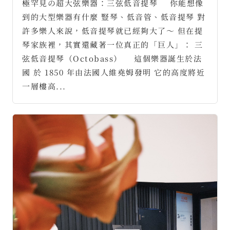
極罕見の超大弦樂器：三弦低音提琴 ⠀ 你能想像
到的大型樂器有什麼 豎琴、低音管、低音提琴 對
許多樂人來說，低音提琴就已經夠大了～ 但在提
琴家族裡，其實還藏著一位真正的「巨人」： 三
弦低音提琴（Octobass） ⠀ 這個樂器誕生於法
國 於 1850 年由法國人維堯姆發明 它的高度將近
一層樓高...