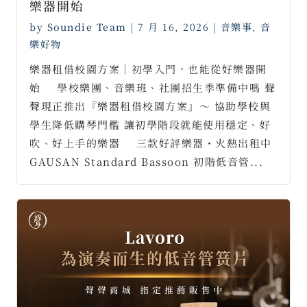
樂器開始
by
Soundie Team
|
7 月 16, 2026
|
音樂事
,
音
樂好物
樂器租借校園方案｜初學入門，也能從好樂器開
始 ⠀ 學校樂團、音樂班、社團招生季準備中嗎 聲
聲現正推出『樂器租借校園方案』～ 協助學校與
學生降低購琴門檻 讓初學階段就能使用穩定、好
吹、好上手的樂器 ⠀ 三款好評樂器・火熱出租中
GAUSAN Standard Bassoon 初階低音管...