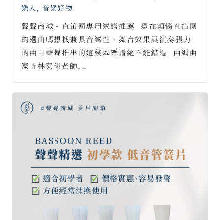
樂人
,
音樂好物
聲聲商城・直笛團專用樂譜推薦⠀還在煩惱直笛團
的選曲嗎想找兼具音樂性、舞台效果與演奏張力
的曲目聲聲推出的這幾本樂譜絕不能錯過⠀由編曲
家 #林奕翔老師...