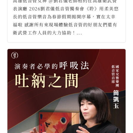
高雄低音管女神 @劉君儀老師相約在高雄衛武營
表演廳 2026劉君儀低音管獨奏會《聆》用柔美悠
長的低音管樂音為春節假期揭開序幕，實在太幸
福啦 感謝所有來現場體驗低音管的好朋友們還有
衛武營工作人員的大力協助！...