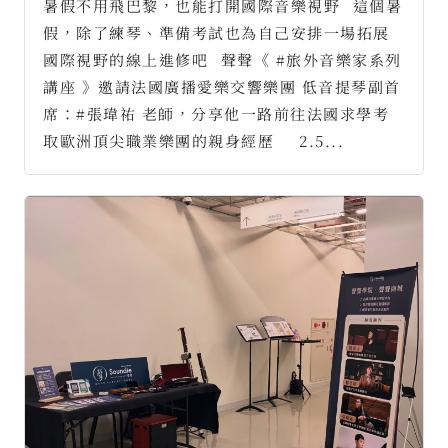
暑假不用飛巴黎，也能打開國際音樂視野⠀這個暑
假，除了練琴、準備考試也為自己安排一場拓展
國際視野的線上進修吧⠀聲聲《 #旅外音樂家系列
講座 》邀請法國廣播愛樂交響樂團 低音提琴副首
席：#張瑋祐 老師，分享他一路前往法國求學考
取歐洲頂尖職業樂團的親身經歷⠀⠀2.5...