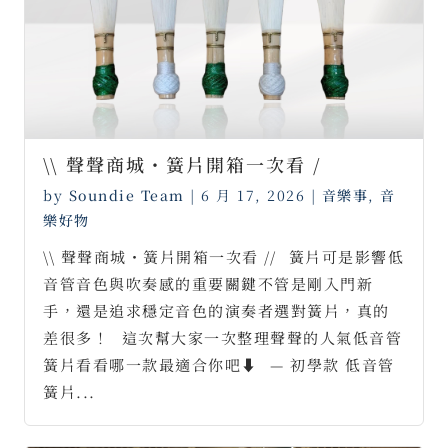
\\ 聲聲商城・簧片開箱一次看 /
by
Soundie Team
|
6 月 17, 2026
|
音樂事
,
音
樂好物
\\ 聲聲商城・簧片開箱一次看 //⠀簧片可是影響低
音管音色與吹奏感的重要關鍵不管是剛入門新
手，還是追求穩定音色的演奏者選對簧片，真的
差很多！⠀這次幫大家一次整理聲聲的人氣低音管
簧片看看哪一款最適合你吧⬇⠀— 初學款 低音管
簧片...