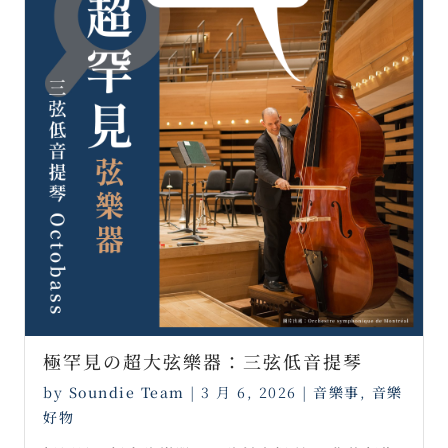
極罕見の超大弦樂器：三弦低音提琴
by
Soundie Team
|
3 月 6, 2026
|
音樂事
,
音樂
好物