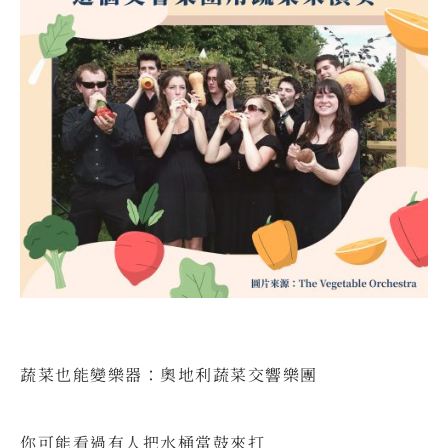
蔬菜也能變樂器：奧地利蔬菜交響樂團
⠀
你可能看過有人把水桶當鼓來打