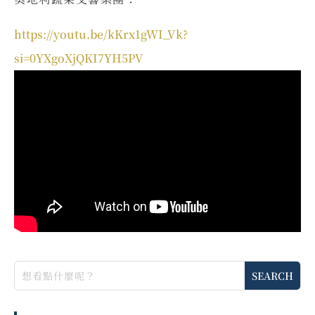
https://youtu.be/kKrx1gWI_Vk?
si=0YXgoXjQKI7YH5PV