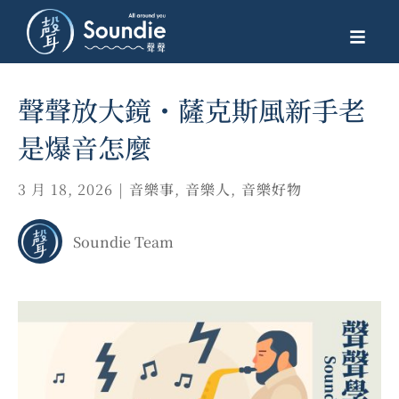
聲聲放大鏡・薩克斯風新手老
是爆音怎麼
3 月 18, 2026
|
音樂事
,
音樂人
,
音樂好物
Soundie Team