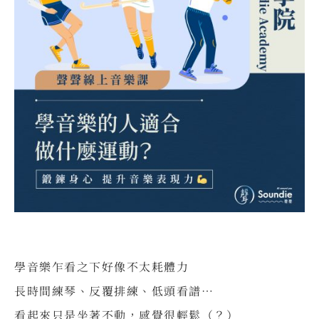
學音樂乍看之下好像不太耗體力
長時間練琴、反覆排練、低頭看譜…
看起來只是坐著不動，感覺很輕鬆（？）