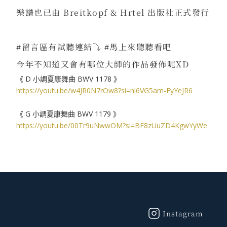
樂譜也已由 Breitkopf & Hrtel 出版社正式發行
⠀
#留言區有試聽連結⤵ #馬上來聽聽看吧
今年不知道又會有哪位大師的作品發佈呢XD
《 D 小調夏康舞曲 BWV 1178 》
https://youtu.be/w4JR0N7rOw8?si=nl6VG5am-FyYeJR6
⠀
《 G 小調夏康舞曲 BWV 1179 》
https://youtu.be/00Tr9uNwwOM?si=BF8zUuZD4KgwYyWe
Instagram