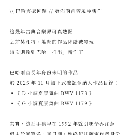
\\ 巴哈震撼回歸 // 發佈兩首管風琴新作
⠀
這幾年古典音樂界可真熱鬧
之前莫札特、蕭邦的作品陸續被發現
這次則輪到巴哈「推出」新作了
⠀
巴哈兩首長年身份未明的作品
於 2025 年 11 月被正式確認並納入作品目錄：
▪《 D 小調夏康舞曲 BWV 1178 》
▪《 G 小調夏康舞曲 BWV 1179 》
⠀
其實，這批手稿早在 1992 年就引起學界注意
但由於無署名、無日期，始終無法確定作者身份