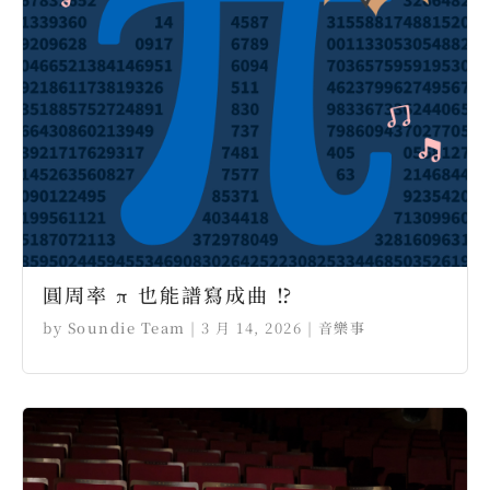
圓周率 π 也能譜寫成曲 ⁉ ⠀
by
Soundie Team
|
3 月 14, 2026
|
音樂事