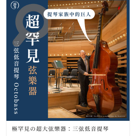
極罕見の超大弦樂器：三弦低音提琴