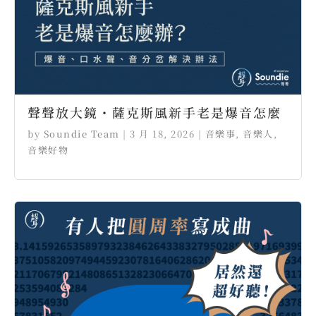
聲聲放大鏡・薩克斯風新手老是爆音怎麼
by
Soundie Team
|
3 月 18, 2026
|
音樂事
,
音樂人
,
音樂好物