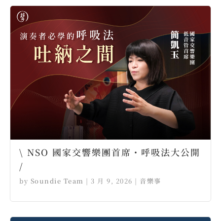
\ NSO 國家交響樂團首席・呼吸法大公開
/
by
Soundie Team
|
3 月 9, 2026
|
音樂事