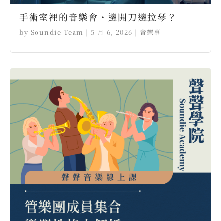
手術室裡的音樂會・邊開刀邊拉琴？ ⠀
by
Soundie Team
|
5 月 6, 2026
|
音樂事